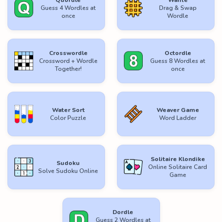
Guess 4 Wordles at
Drag & Swap
once
Wordle
Crosswordle
Octordle
Crossword + Wordle
Guess 8 Wordles at
Together!
once
Water Sort
Weaver Game
Color Puzzle
Word Ladder
Solitaire Klondike
Sudoku
Online Solitaire Card
Solve Sudoku Online
Game
Dordle
Guess 2 Wordles at