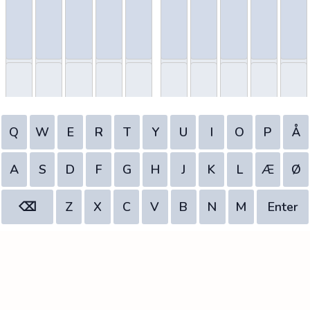
Q
W
E
R
T
Y
U
I
O
P
Å
A
S
D
F
G
H
J
K
L
Æ
Ø
⌫
Z
X
C
V
B
N
M
Enter