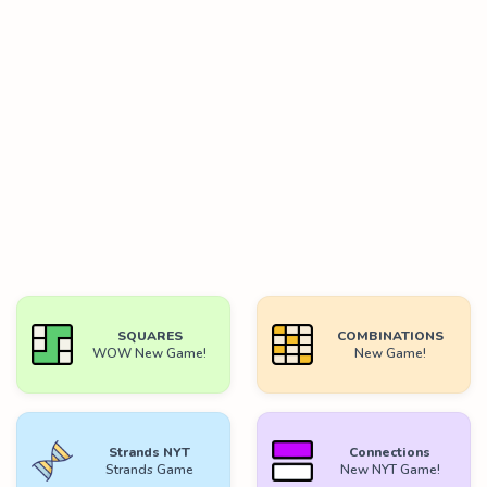
SQUARES
COMBINATIONS
WOW New Game!
New Game!
Strands NYT
Connections
Strands Game
New NYT Game!