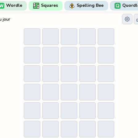
Wordle
Squares
Spelling Bee
Quordl
u jour