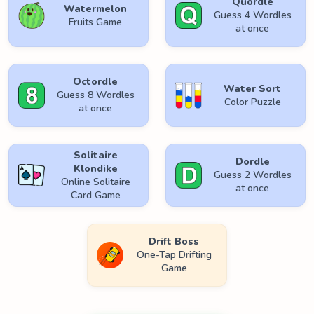
Quordle
Watermelon
Guess 4 Wordles
Fruits Game
at once
Octordle
Water Sort
Guess 8 Wordles
Color Puzzle
at once
Solitaire
Dordle
Klondike
Guess 2 Wordles
Online Solitaire
at once
Card Game
Drift Boss
One-Tap Drifting
Game