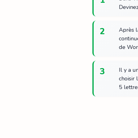
Devinez
2
Après l
continue
de Wor
3
Il y a 
choisir
5 lettr