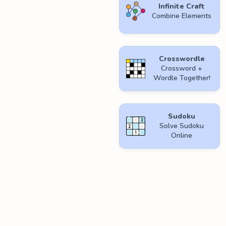
Infinite Craft
Combine Elements
Crosswordle
Crossword +
Wordle Together!
Sudoku
Solve Sudoku
Online