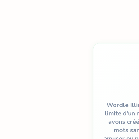
Wordle Illi
limite d'un
avons créé
mots san
amuser ou po