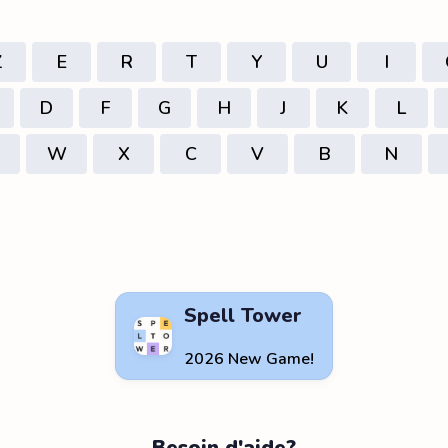
Z
E
R
T
Y
U
I
D
F
G
H
J
K
L
W
X
C
V
B
N
Spell Tower
2026 New Game!
Besoin d'aide?