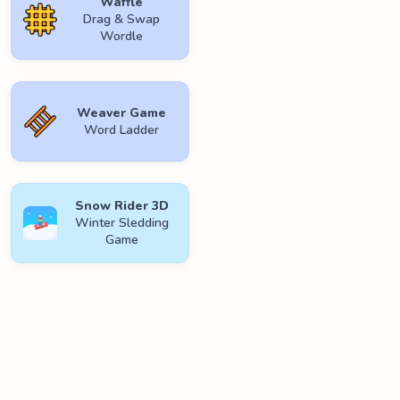
Waffle
Drag & Swap
Wordle
Weaver Game
Word Ladder
Snow Rider 3D
Winter Sledding
Game