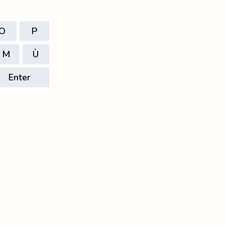
O
P
M
Ù
Enter