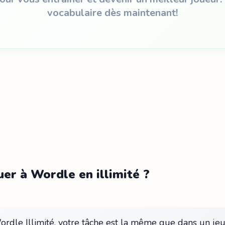
vocabulaire dès maintenant!
er à Wordle en illimité ?
rdle Illimité, votre tâche est la même que dans un je