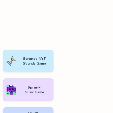
Strands NYT
Strands Game
Sprunki
Music Game