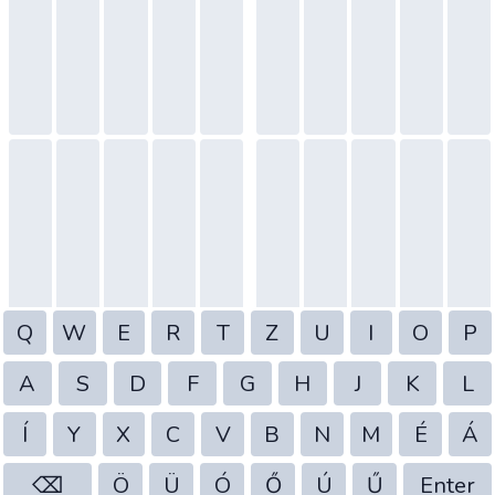
Q
W
E
R
T
Z
U
I
O
P
A
S
D
F
G
H
J
K
L
Í
Y
X
C
V
B
N
M
É
Á
⌫
Ö
Ü
Ó
Ő
Ú
Ű
Enter