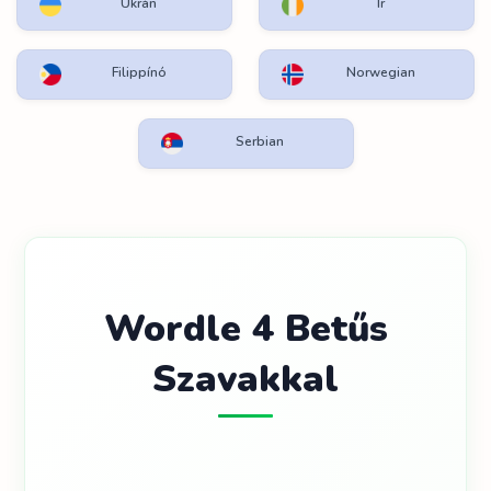
Ukrán
Ír
Filippínó
Norwegian
Serbian
Wordle 4 Betűs
Szavakkal