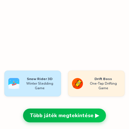
Snow Rider 3D
Drift Boss
Winter Sledding
One-Tap Drifting
Game
Game
Több játék megtekintése ▶