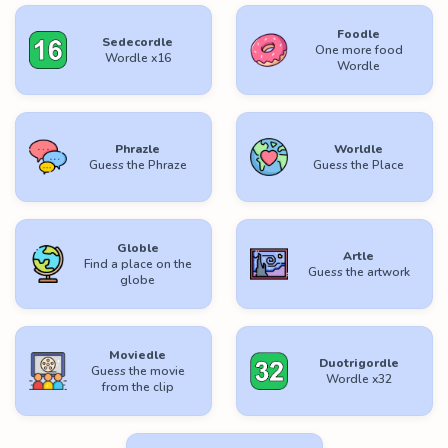
Foodle
Sedecordle
One more food
Wordle x16
Wordle
Phrazle
Worldle
Guess the Phraze
Guess the Place
Globle
Artle
Find a place on the
Guess the artwork
globe
Moviedle
Duotrigordle
Guess the movie
Wordle x32
from the clip