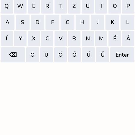
Q
W
E
R
T
Z
U
I
O
P
A
S
D
F
G
H
J
K
L
Í
Y
X
C
V
B
N
M
É
Á
⌫
Ö
Ü
Ó
Ő
Ú
Ű
Enter