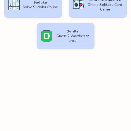
Sudoku
Online Solitaire Card
Solve Sudoku Online
Game
Dordle
Guess 2 Wordles at
once