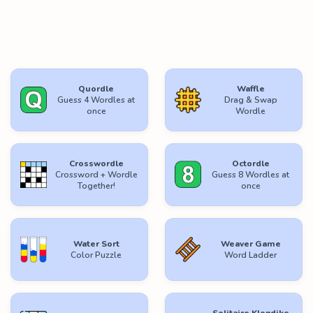
Quordle
Waffle
Guess 4 Wordles at
Drag & Swap
once
Wordle
Crosswordle
Octordle
Crossword + Wordle
Guess 8 Wordles at
Together!
once
Water Sort
Weaver Game
Color Puzzle
Word Ladder
Solitaire Klondike