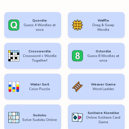
Quordle
Waffle
Guess 4 Wordles at
Drag & Swap
once
Wordle
Crosswordle
Octordle
Crossword + Wordle
Guess 8 Wordles at
Together!
once
Water Sort
Weaver Game
Color Puzzle
Word Ladder
Solitaire Klondike
Sudoku
Online Solitaire Card
Solve Sudoku Online
Game