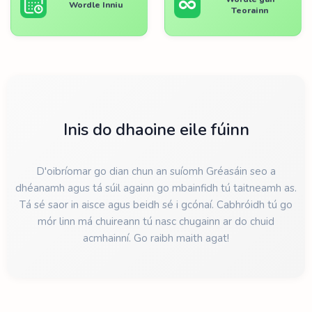
Wordle Inniu
Teorainn
Inis do dhaoine eile fúinn
D'oibríomar go dian chun an suíomh Gréasáin seo a
dhéanamh agus tá súil againn go mbainfidh tú taitneamh as.
Tá sé saor in aisce agus beidh sé i gcónaí. Cabhróidh tú go
mór linn má chuireann tú nasc chugainn ar do chuid
acmhainní. Go raibh maith agat!