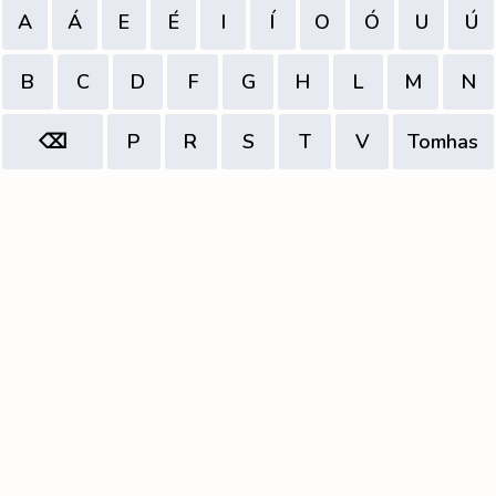
A
Á
E
É
I
Í
O
Ó
U
Ú
B
C
D
F
G
H
L
M
N
⌫
P
R
S
T
V
Tomhas