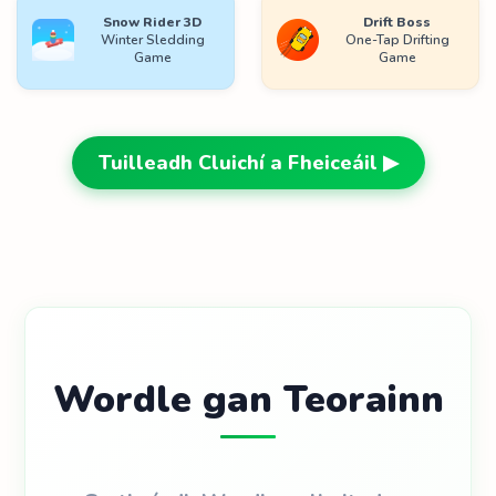
Snow Rider 3D
Drift Boss
Winter Sledding
One-Tap Drifting
Game
Game
Tuilleadh Cluichí a Fheiceáil ▶
Wordle gan Teorainn