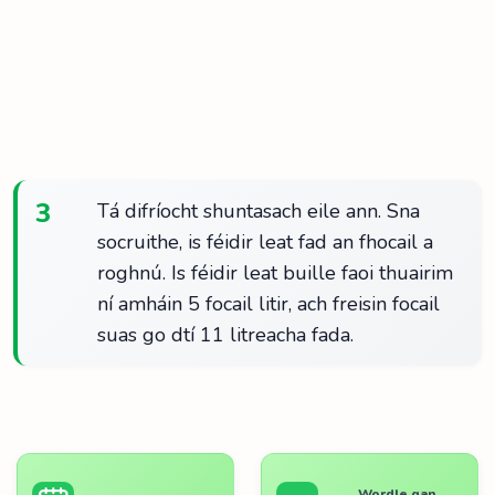
3
Tá difríocht shuntasach eile ann. Sna
socruithe, is féidir leat fad an fhocail a
roghnú. Is féidir leat buille faoi thuairim
ní amháin 5 focail litir, ach freisin focail
suas go dtí 11 litreacha fada.
Wordle gan