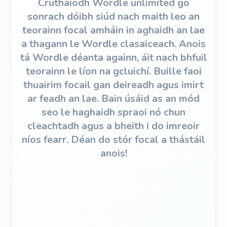
Cruthaíodh Wordle unlimited go
sonrach dóibh siúd nach maith leo an
teorainn focal amháin in aghaidh an lae
a thagann le Wordle clasaiceach. Anois
tá Wordle déanta againn, áit nach bhfuil
teorainn le líon na gcluichí. Buille faoi
thuairim focail gan deireadh agus imirt
ar feadh an lae. Bain úsáid as an mód
seo le haghaidh spraoi nó chun
cleachtadh agus a bheith i do imreoir
níos fearr. Déan do stór focal a thástáil
anois!