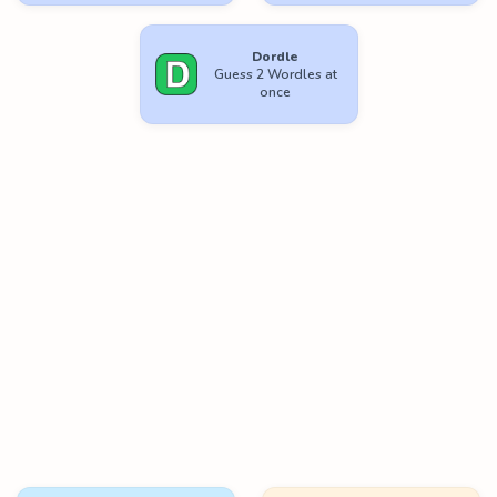
Dordle
Guess 2 Wordles at
once