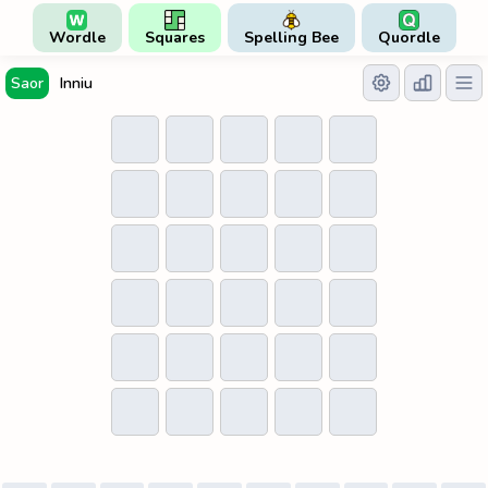
Wordle
Squares
Spelling Bee
Quordle
Saor
Inniu