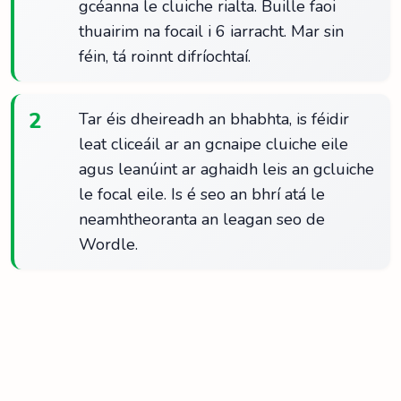
gcéanna le cluiche rialta. Buille faoi
thuairim na focail i 6 iarracht. Mar sin
féin, tá roinnt difríochtaí.
2
Tar éis dheireadh an bhabhta, is féidir
leat cliceáil ar an gcnaipe cluiche eile
agus leanúint ar aghaidh leis an gcluiche
le focal eile. Is é seo an bhrí atá le
neamhtheoranta an leagan seo de
Wordle.