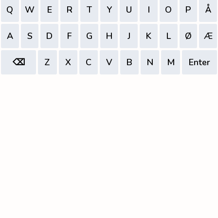
Q
W
E
R
T
Y
U
I
O
P
Å
A
S
D
F
G
H
J
K
L
Ø
Æ
⌫
Z
X
C
V
B
N
M
Enter