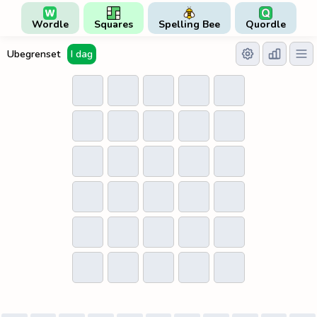
Wordle
Squares
Spelling Bee
Quordle
Ubegrenset
I dag