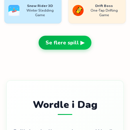
Snow Rider 3D
Drift Boss
Winter Sledding
One-Tap Drifting
Game
Game
Se flere spill ▶
Wordle i Dag