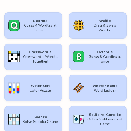
Quordle
Waffle
Guess 4 Wordles at
Drag & Swap
once
Wordle
Crosswordle
Octordle
Crossword + Wordle
Guess 8 Wordles at
Together!
once
Water Sort
Weaver Game
Color Puzzle
Word Ladder
Solitaire Klondike
Sudoku
Online Solitaire Card
Solve Sudoku Online
Game