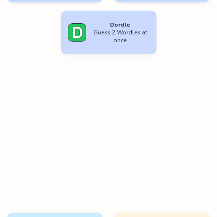
Dordle
Guess 2 Wordles at
once