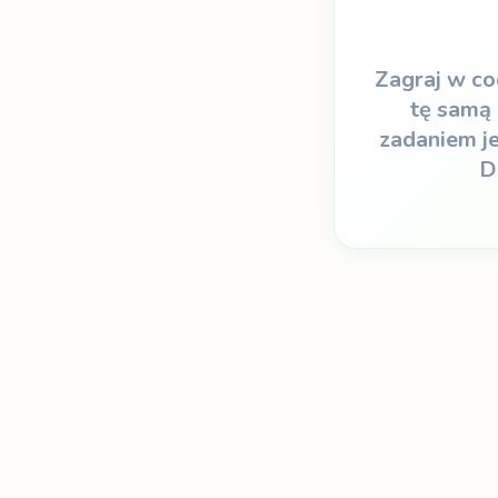
Zagraj w co
tę samą 
zadaniem je
D