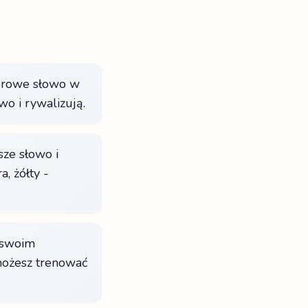
terowe słowo w
o i rywalizują.
ze słowo i
, żółty -
 swoim
możesz trenować