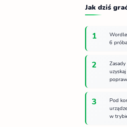
Jak dziś gr
1
Wordle 
6 próba
2
Zasady 
uzyskaj
poprawn
3
Pod kon
urządze
w trybi