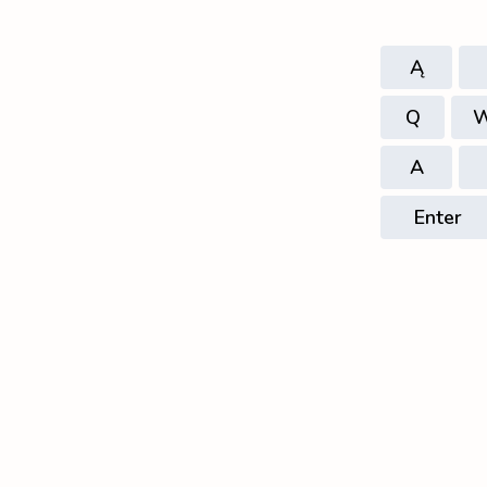
Ą
Q
A
Enter