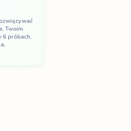
 rozwiązywać
ie. Twoim
w 6 próbach.
e.