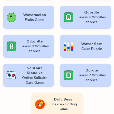
Quordle
Watermelon
Guess 4 Wordles
Fruits Game
at once
Octordle
Water Sort
Guess 8 Wordles
Color Puzzle
at once
Solitaire
Dordle
Klondike
Guess 2 Wordles
Online Solitaire
at once
Card Game
Drift Boss
One-Tap Drifting
Game