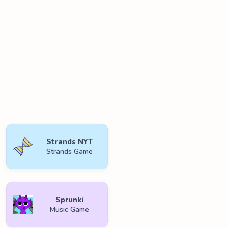
Strands NYT
Strands Game
Sprunki
Music Game