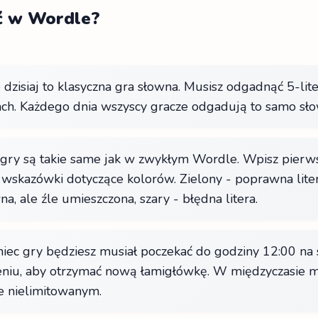
ać w Wordle?
dzisiaj to klasyczna gra słowna. Musisz odgadnąć 5-li
ch. Każdego dnia wszyscy gracze odgadują to samo słow
gry są takie same jak w zwykłym Wordle. Wpisz pierws
 wskazówki dotyczące kolorów. Zielony - poprawna litera
a, ale źle umieszczona, szary - błędna litera.
iec gry będziesz musiał poczekać do godziny 12:00 na
niu, aby otrzymać nową łamigłówkę. W międzyczasie 
e nielimitowanym.