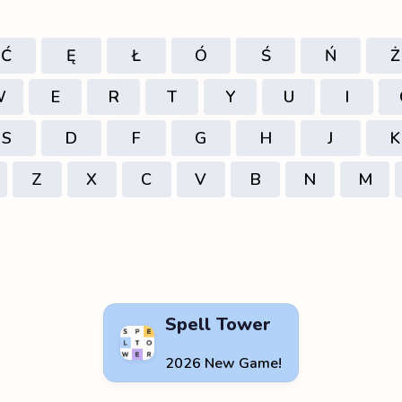
Ć
Ę
Ł
Ó
Ś
Ń
Ż
W
E
R
T
Y
U
I
S
D
F
G
H
J
K
Z
X
C
V
B
N
M
Spell Tower
2026 New Game!