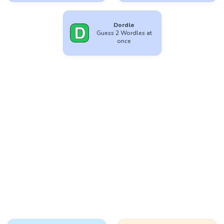
Dordle
Guess 2 Wordles at
once