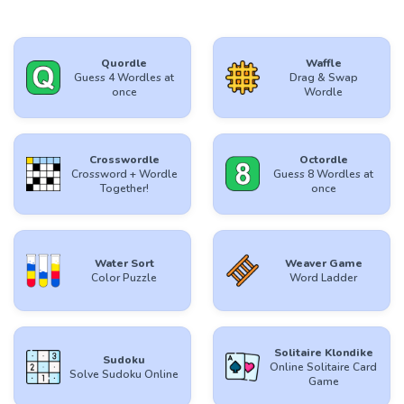
Quordle
Waffle
Guess 4 Wordles at
Drag & Swap
once
Wordle
Crosswordle
Octordle
Crossword + Wordle
Guess 8 Wordles at
Together!
once
Water Sort
Weaver Game
Color Puzzle
Word Ladder
Solitaire Klondike
Sudoku
Online Solitaire Card
Solve Sudoku Online
Game