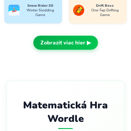
Snow Rider 3D
Drift Boss
Winter Sledding
One-Tap Drifting
Game
Game
Zobraziť viac hier ▶
Matematická Hra
Wordle