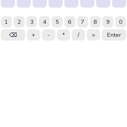
1
2
3
4
5
6
7
8
9
0
⌫
+
-
*
/
=
Enter