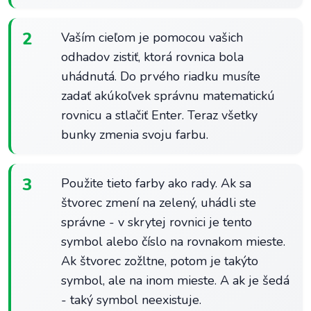
2
Vaším cieľom je pomocou vašich
odhadov zistiť, ktorá rovnica bola
uhádnutá. Do prvého riadku musíte
zadať akúkoľvek správnu matematickú
rovnicu a stlačiť Enter. Teraz všetky
bunky zmenia svoju farbu.
3
Použite tieto farby ako rady. Ak sa
štvorec zmení na zelený, uhádli ste
správne - v skrytej rovnici je tento
symbol alebo číslo na rovnakom mieste.
Ak štvorec zožltne, potom je takýto
symbol, ale na inom mieste. A ak je šedá
- taký symbol neexistuje.