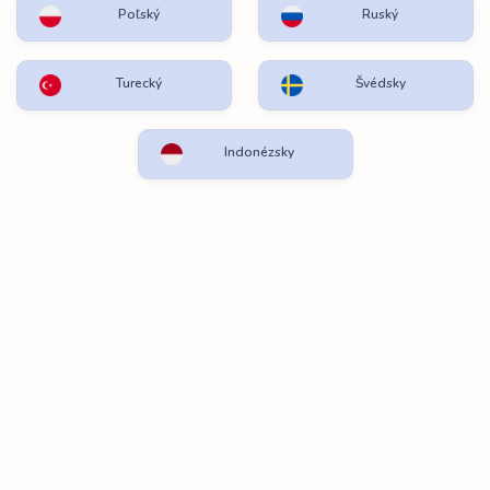
Poľský
Ruský
Turecký
Švédsky
Indonézsky