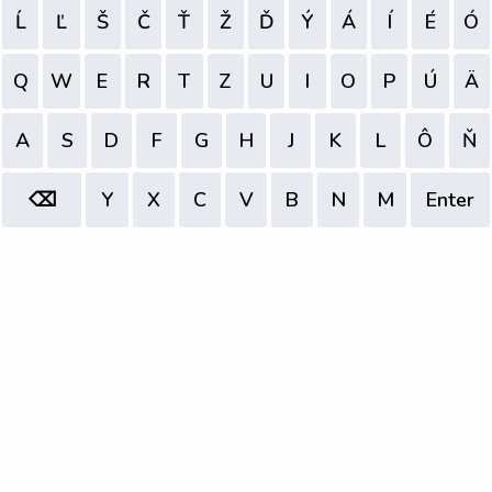
Ĺ
Ľ
Š
Č
Ť
Ž
Ď
Ý
Á
Í
É
Ó
Q
W
E
R
T
Z
U
I
O
P
Ú
Ä
A
S
D
F
G
H
J
K
L
Ô
Ň
⌫
Y
X
C
V
B
N
M
Enter