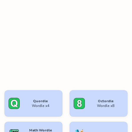
Quordle
Octordle
Wordle x4
Wordle x8
Math Wordle