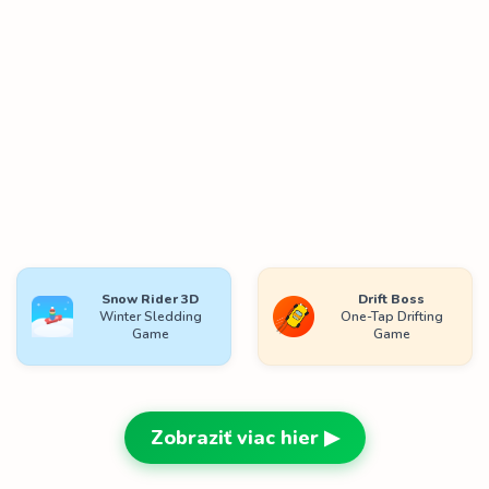
Snow Rider 3D
Drift Boss
Winter Sledding
One-Tap Drifting
Game
Game
Zobraziť viac hier ▶