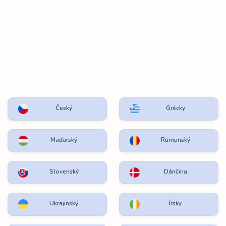
Český
Grécky
Maďarský
Rumunský
Slovenský
Dánčina
Ukrajinský
Írsky