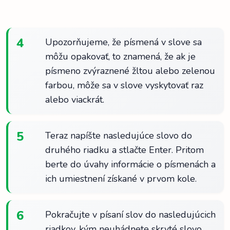
4
Upozorňujeme, že písmená v slove sa
môžu opakovať, to znamená, že ak je
písmeno zvýraznené žltou alebo zelenou
farbou, môže sa v slove vyskytovať raz
alebo viackrát.
5
Teraz napíšte nasledujúce slovo do
druhého riadku a stlačte Enter. Pritom
berte do úvahy informácie o písmenách a
ich umiestnení získané v prvom kole.
6
Pokračujte v písaní slov do nasledujúcich
riadkov, kým neuhádnete skryté slovo.