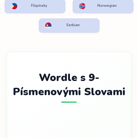
Filipínsky
Norwegian
Serbian
Wordle s 9-
Písmenovými Slovami