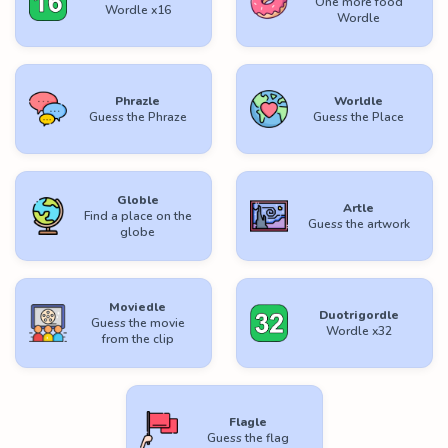
One more food
Wordle x16
Wordle
Phrazle
Worldle
Guess the Phraze
Guess the Place
Globle
Artle
Find a place on the
Guess the artwork
globe
Moviedle
Duotrigordle
Guess the movie
Wordle x32
from the clip
Flagle
Guess the flag