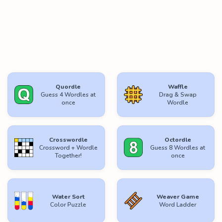
Quordle
Waffle
Guess 4 Wordles at
Drag & Swap
once
Wordle
Crosswordle
Octordle
Crossword + Wordle
Guess 8 Wordles at
Together!
once
Water Sort
Weaver Game
Color Puzzle
Word Ladder