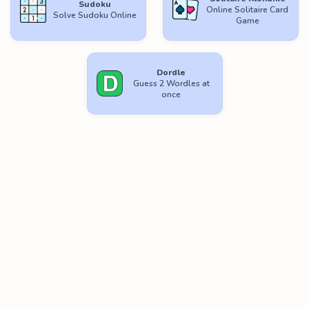
Sudoku
Online Solitaire Card
Solve Sudoku Online
Game
Dordle
Guess 2 Wordles at
once