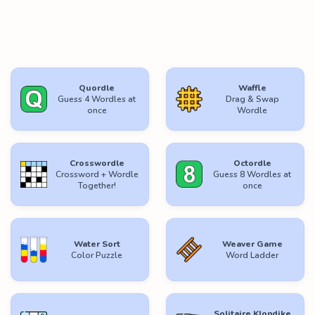
Quordle
Waffle
Guess 4 Wordles at
Drag & Swap
once
Wordle
Crosswordle
Octordle
Crossword + Wordle
Guess 8 Wordles at
Together!
once
Water Sort
Weaver Game
Color Puzzle
Word Ladder
Solitaire Klondike