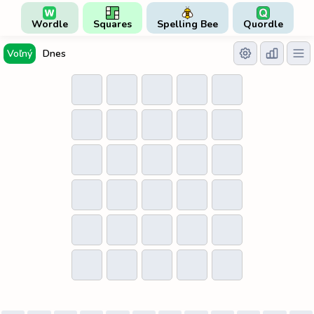
Wordle
Squares
Spelling Bee
Quordle
Voľný
Dnes