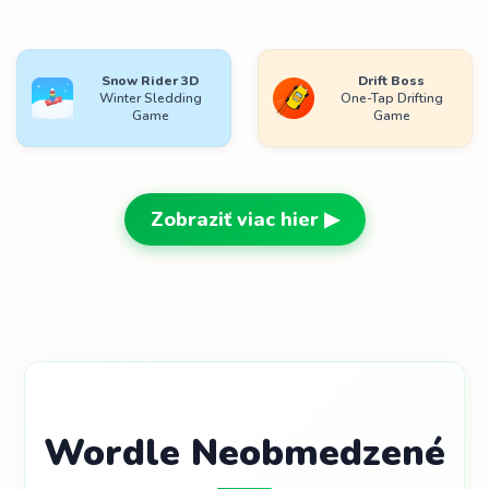
Snow Rider 3D
Drift Boss
Winter Sledding
One-Tap Drifting
Game
Game
Zobraziť viac hier ▶
Wordle Neobmedzené