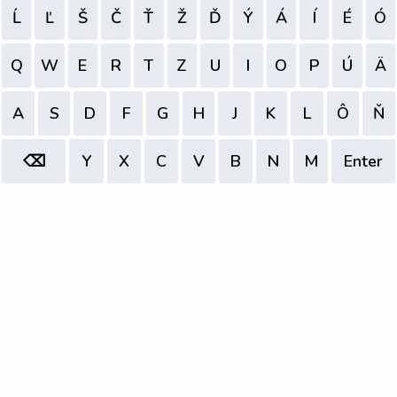
Ĺ
Ľ
Š
Č
Ť
Ž
Ď
Ý
Á
Í
É
Ó
Q
W
E
R
T
Z
U
I
O
P
Ú
Ä
A
S
D
F
G
H
J
K
L
Ô
Ň
⌫
Y
X
C
V
B
N
M
Enter