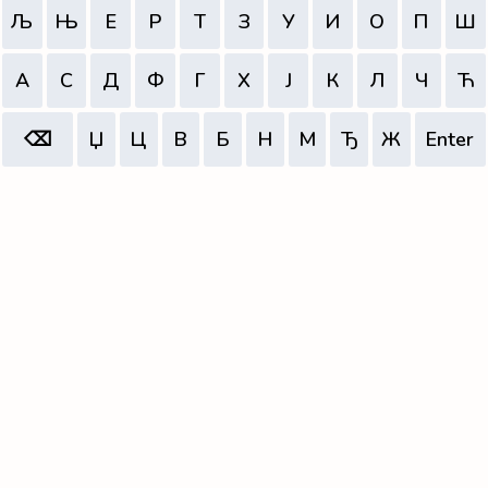
Љ
Њ
Е
Р
Т
З
У
И
О
П
Ш
А
С
Д
Ф
Г
Х
Ј
К
Л
Ч
Ћ
⌫
Џ
Ц
В
Б
Н
М
Ђ
Ж
Enter