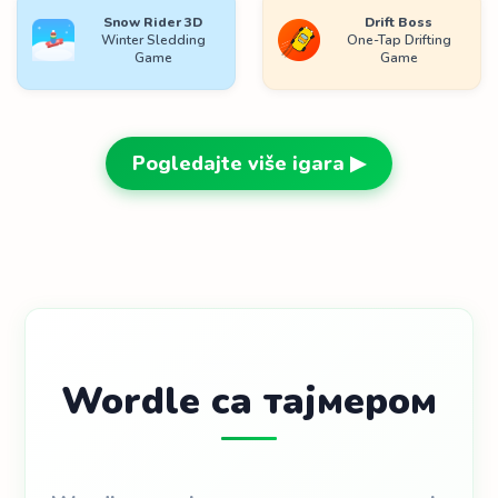
Snow Rider 3D
Drift Boss
Winter Sledding
One-Tap Drifting
Game
Game
Pogledajte više igara ▶
Wordle са тајмером