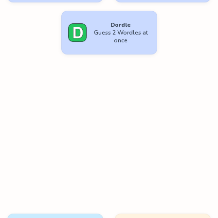
Dordle
Guess 2 Wordles at
once