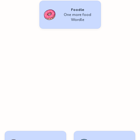
Foodle
One more food
Wordle