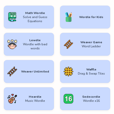
Math Wordle
Solve and Guess
Wordle for Kids
Equations
Lewdle
Weaver Game
Wordle with bad
Word Ladder
words
Waffle
Weaver Unlimited
Drag & Swap Tiles
Heardle
Sedecordle
Music Wordle
Wordle x16