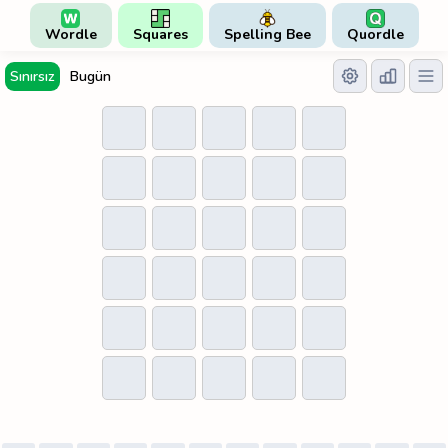
Wordle
Squares
Spelling Bee
Quordle
Sınırsız
Bugün