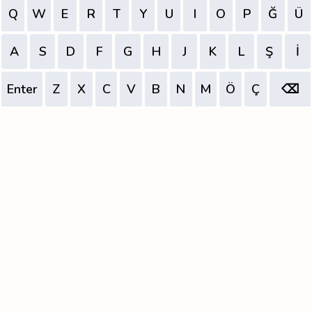
Q
W
E
R
T
Y
U
I
O
P
Ğ
Ü
A
S
D
F
G
H
J
K
L
Ş
İ
Enter
Z
X
C
V
B
N
M
Ö
Ç
⌫