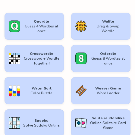
Quordle
Waffle
Guess 4 Wordles at
Drag & Swap
once
Wordle
Crosswordle
Octordle
Crossword + Wordle
Guess 8 Wordles at
Together!
once
Water Sort
Weaver Game
Color Puzzle
Word Ladder
Solitaire Klondike
Sudoku
Online Solitaire Card
Solve Sudoku Online
Game