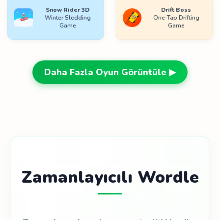
Snow Rider 3D
Drift Boss
Winter Sledding
One-Tap Drifting
Game
Game
Daha Fazla Oyun Görüntüle ▶
Zamanlayıcılı Wordle