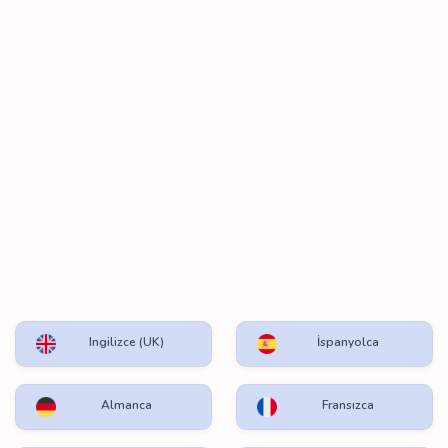
Ingilizce (UK)
İspanyolca
Almanca
Fransızca