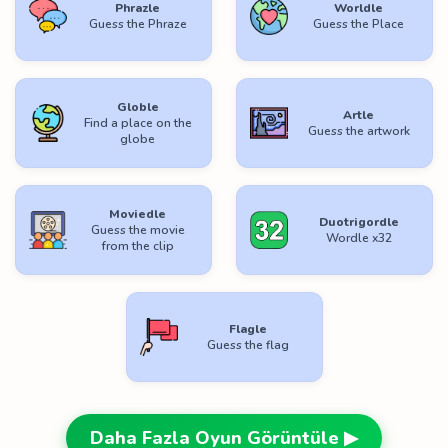
Phrazle
Worldle
Guess the Phraze
Guess the Place
Globle
Artle
Find a place on the
Guess the artwork
globe
Moviedle
Duotrigordle
Guess the movie
Wordle x32
from the clip
Flagle
Guess the flag
Daha Fazla Oyun Görüntüle ▶