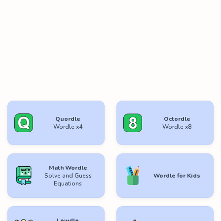
Quordle
Octordle
Wordle x4
Wordle x8
Math Wordle
Solve and Guess
Wordle for Kids
Equations
Lewdle