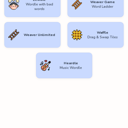
Weaver Game
Wordle with bad
Word Ladder
words
Waffle
Weaver Unlimited
Drag & Swap Tiles
Heardle
Music Wordle