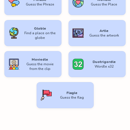
Guess the Phraze
Guess the Place
Globle
Artle
Find a place on the
Guess the artwork
globe
Moviedle
Duotrigordle
Guess the movie
Wordle x32
from the clip
Flagle
Guess the flag