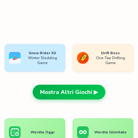
Snow Rider 3D
Drift Boss
Winter Sledding
One-Tap Drifting
Game
Game
Mostra Altri Giochi ▶
Wordle Oggi
Wordle illimitato