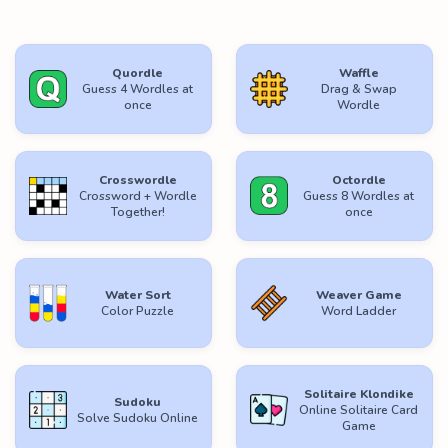
Quordle
Waffle
Guess 4 Wordles at
Drag & Swap
once
Wordle
Crosswordle
Octordle
Crossword + Wordle
Guess 8 Wordles at
Together!
once
Water Sort
Weaver Game
Color Puzzle
Word Ladder
Solitaire Klondike
Sudoku
Online Solitaire Card
Solve Sudoku Online
Game