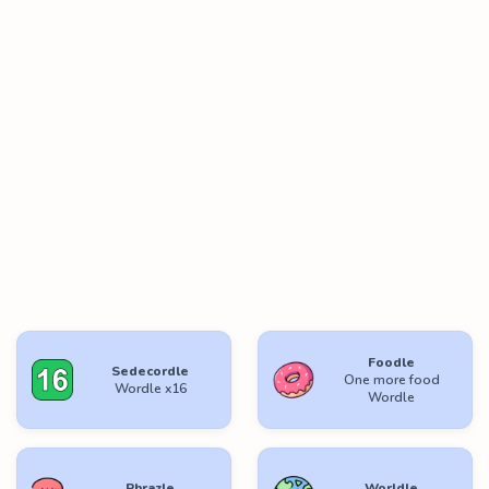
Foodle
Sedecordle
One more food
Wordle x16
Wordle
Phrazle
Worldle