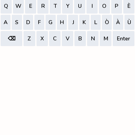
Q
W
E
R
T
Y
U
I
O
P
È
A
S
D
F
G
H
J
K
L
Ò
À
Ù
⌫
Z
X
C
V
B
N
M
Enter