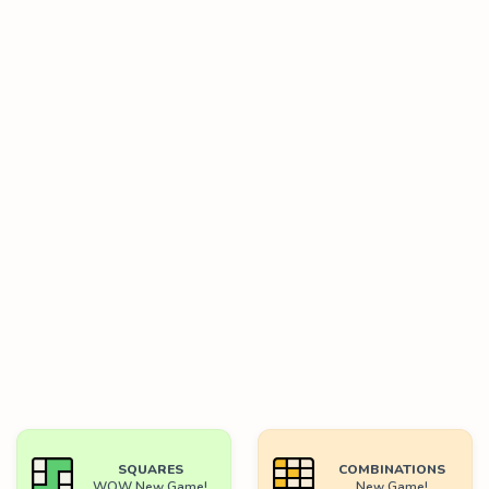
SQUARES
COMBINATIONS
WOW New Game!
New Game!