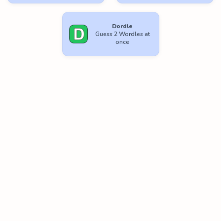
Dordle
Guess 2 Wordles at
once