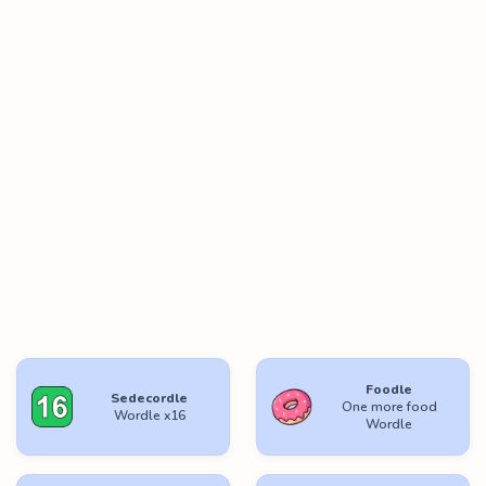
Foodle
Sedecordle
One more food
Wordle x16
Wordle