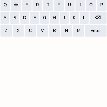
Q
W
E
R
T
Y
U
I
O
P
A
S
D
F
G
H
J
K
L
⌫
Z
X
C
V
B
N
M
Enter