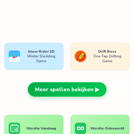
Snow Rider 3D
Drift Boss
Winter Sledding
One-Tap Drifting
Game
Game
Meer spellen bekijken ▶
Wordle Vandaag
Wordle Onbeperkt