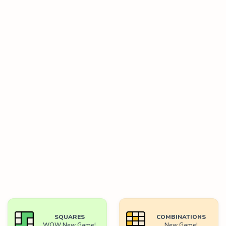
SQUARES
COMBINATIONS
WOW New Game!
New Game!