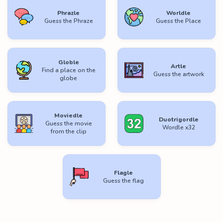
Phrazle
Worldle
Guess the Phraze
Guess the Place
Globle
Artle
Find a place on the
Guess the artwork
globe
Moviedle
Duotrigordle
Guess the movie
Wordle x32
from the clip
Flagle
Guess the flag