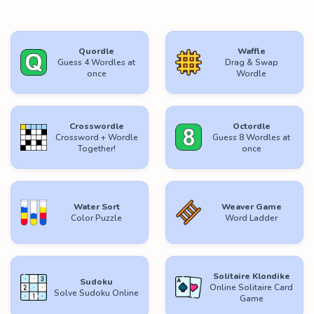
Quordle
Waffle
Guess 4 Wordles at
Drag & Swap
once
Wordle
Crosswordle
Octordle
Crossword + Wordle
Guess 8 Wordles at
Together!
once
Water Sort
Weaver Game
Color Puzzle
Word Ladder
Solitaire Klondike
Sudoku
Online Solitaire Card
Solve Sudoku Online
Game