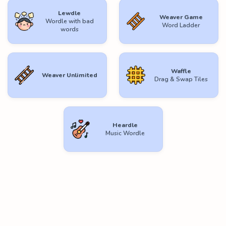
Lewdle
Weaver Game
Wordle with bad
Word Ladder
words
Waffle
Weaver Unlimited
Drag & Swap Tiles
Heardle
Music Wordle