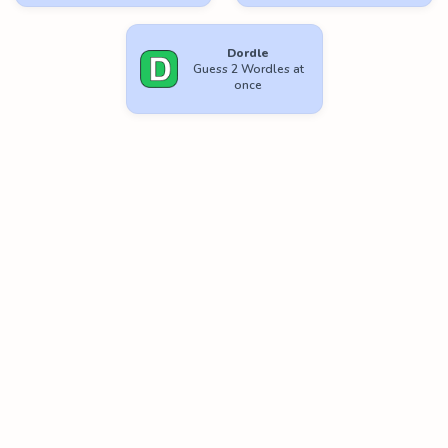
Dordle
Guess 2 Wordles at
once