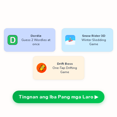
Dordle
Snow Rider 3D
Guess 2 Wordles at
Winter Sledding
once
Game
Drift Boss
One-Tap Drifting
Game
Tingnan ang Iba Pang mga Laro ▶