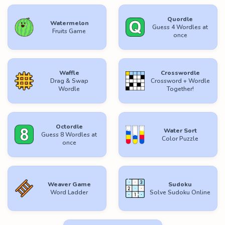
Quordle
Watermelon
Guess 4 Wordles at
Fruits Game
once
Waffle
Crosswordle
Drag & Swap
Crossword + Wordle
Wordle
Together!
Octordle
Water Sort
Guess 8 Wordles at
Color Puzzle
once
Weaver Game
Sudoku
Word Ladder
Solve Sudoku Online