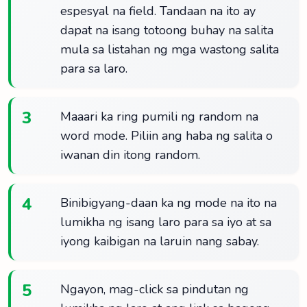
espesyal na field. Tandaan na ito ay
dapat na isang totoong buhay na salita
mula sa listahan ng mga wastong salita
para sa laro.
3
Maaari ka ring pumili ng random na
word mode. Piliin ang haba ng salita o
iwanan din itong random.
4
Binibigyang-daan ka ng mode na ito na
lumikha ng isang laro para sa iyo at sa
iyong kaibigan na laruin nang sabay.
5
Ngayon, mag-click sa pindutan ng