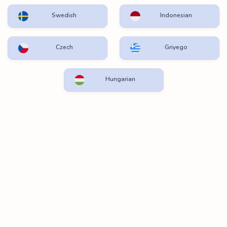
Swedish
Indonesian
Czech
Griyego
Hungarian