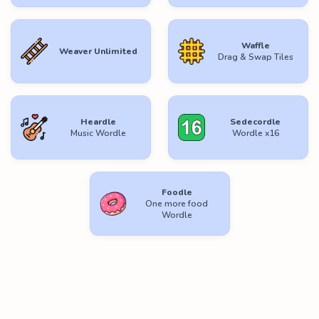
Waffle
Weaver Unlimited
Drag & Swap Tiles
Heardle
Sedecordle
Music Wordle
Wordle x16
Foodle
One more food
Wordle