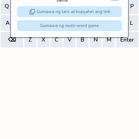
salita
Q
W
E
R
T
Y
U
I
O
P
Gumawa ng laro at kopyahin ang link
A
S
D
F
G
H
J
K
L
Gumawa ng multi-word game
⌫
Z
X
C
V
B
N
M
Enter