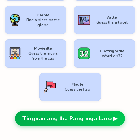
Globle
Artle
Find a place on the
Guess the artwork
globe
Moviedle
Duotrigordle
Guess the movie
Wordle x32
from the clip
Flagle
Guess the flag
Tingnan ang Iba Pang mga Laro ▶