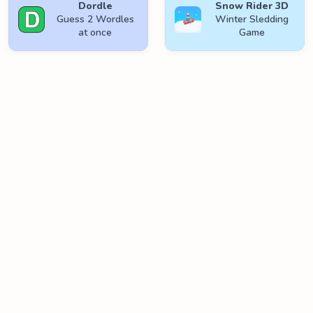
Dordle
Snow Rider 3D
Guess 2 Wordles
Winter Sledding
at once
Game