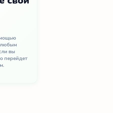
е свои
омощью
с любым
сли вы
то перейдет
м.