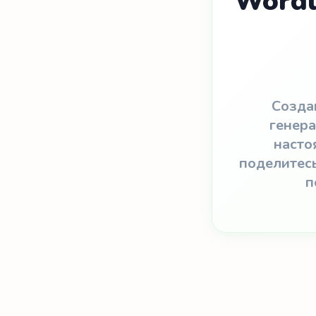
Wordl
Созда
генера
насто
поделитесь
п