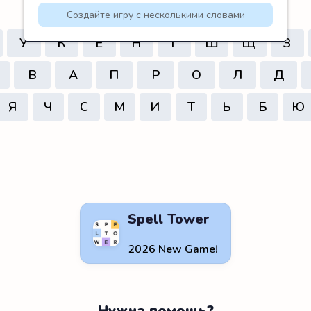
Создайте игру с несколькими словами
У
К
Е
Н
Г
Ш
Щ
З
В
А
П
Р
О
Л
Д
Я
Ч
С
М
И
Т
Ь
Б
Ю
Spell Tower
2026 New Game!
Нужна помощь?