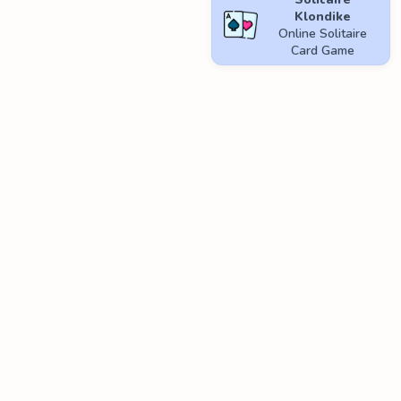
Klondike
Online Solitaire
Card Game