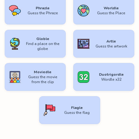
Phrazle
Worldle
Guess the Phraze
Guess the Place
Globle
Artle
Find a place on the
Guess the artwork
globe
Moviedle
Duotrigordle
Guess the movie
Wordle x32
from the clip
Flagle
Guess the flag