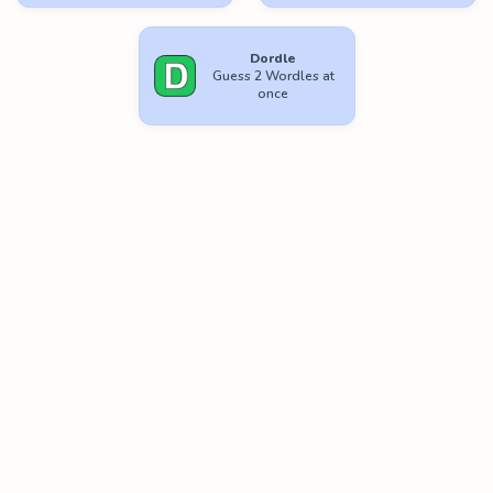
Dordle
Guess 2 Wordles at
once