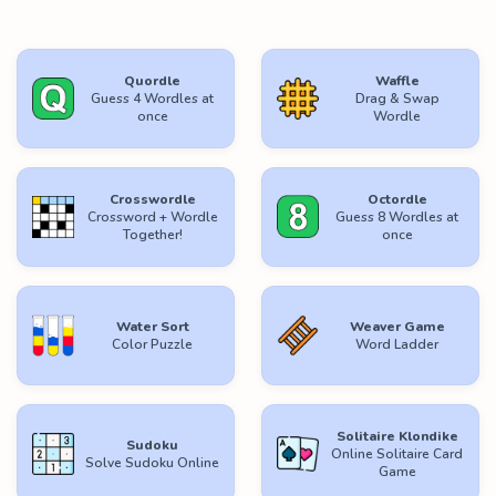
Quordle
Waffle
Guess 4 Wordles at
Drag & Swap
once
Wordle
Crosswordle
Octordle
Crossword + Wordle
Guess 8 Wordles at
Together!
once
Water Sort
Weaver Game
Color Puzzle
Word Ladder
Solitaire Klondike
Sudoku
Online Solitaire Card
Solve Sudoku Online
Game