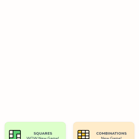
SQUARES
COMBINATIONS
WOW New Game!
New Game!