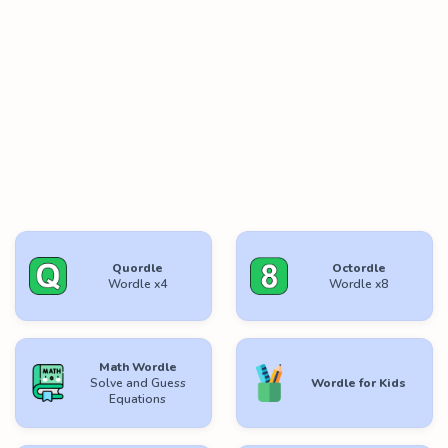
Quordle
Octordle
Wordle x4
Wordle x8
Math Wordle
Solve and Guess
Wordle for Kids
Equations