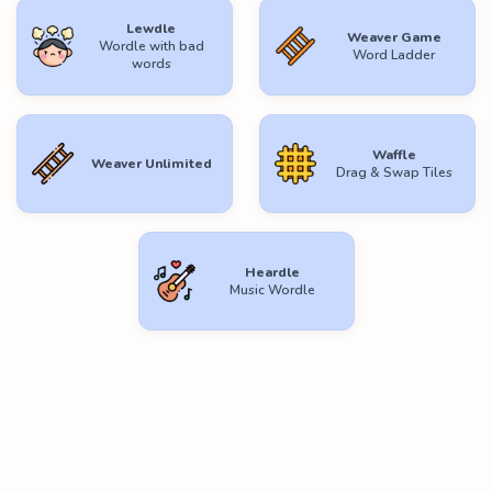
Lewdle
Weaver Game
Wordle with bad
Word Ladder
words
Waffle
Weaver Unlimited
Drag & Swap Tiles
Heardle
Music Wordle