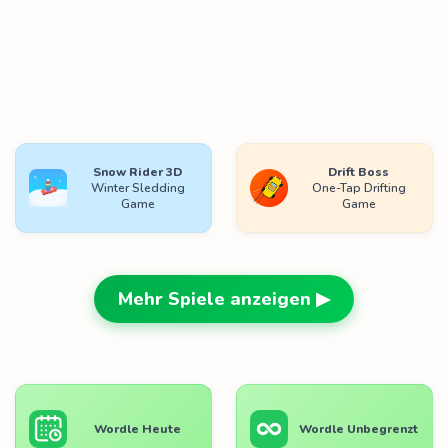
Snow Rider 3D
Drift Boss
Winter Sledding
One-Tap Drifting
Game
Game
Mehr Spiele anzeigen ▶
Wordle Heute
Wordle Unbegrenzt