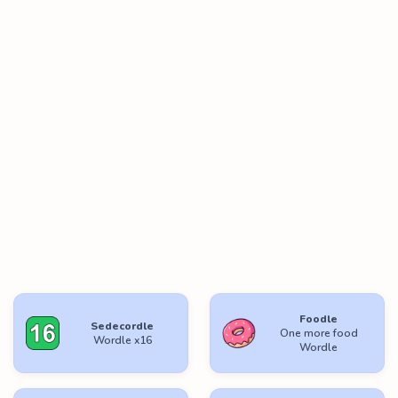
Foodle
Sedecordle
One more food
Wordle x16
Wordle