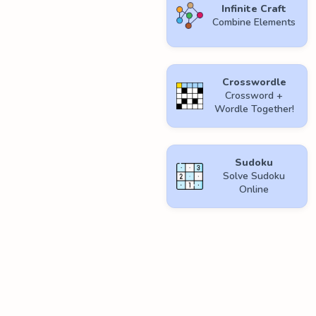
Infinite Craft
Combine Elements
Crosswordle
Crossword +
Wordle Together!
Sudoku
Solve Sudoku
Online