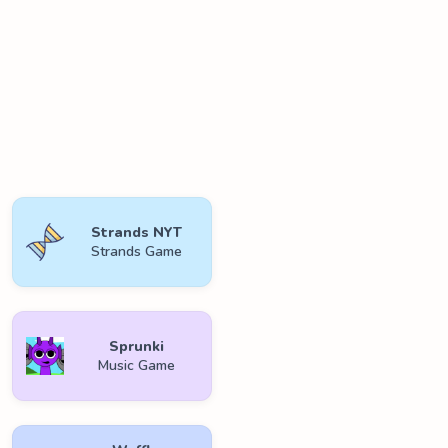
Strands NYT
Strands Game
Sprunki
Music Game