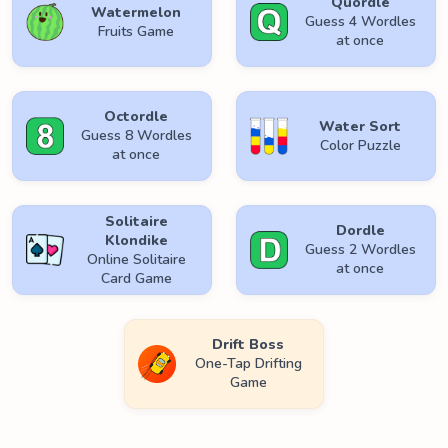
Quordle
Watermelon
Guess 4 Wordles
Fruits Game
at once
Octordle
Water Sort
Guess 8 Wordles
Color Puzzle
at once
Solitaire
Dordle
Klondike
Guess 2 Wordles
Online Solitaire
at once
Card Game
Drift Boss
One-Tap Drifting
Game