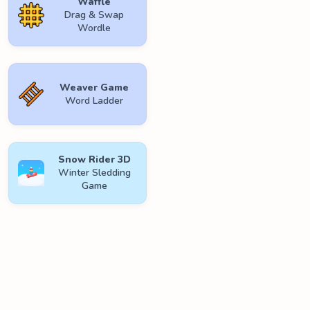
Waffle
Drag & Swap
Wordle
Weaver Game
Word Ladder
Snow Rider 3D
Winter Sledding
Game