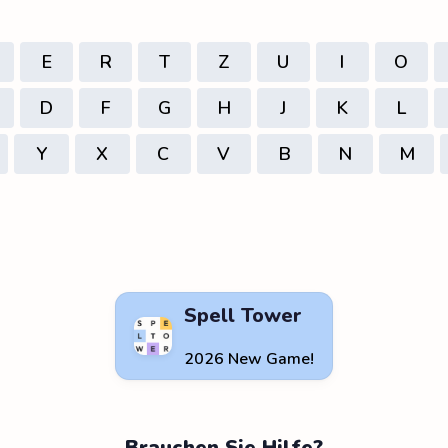
E
R
T
Z
U
I
O
D
F
G
H
J
K
L
Y
X
C
V
B
N
M
Spell Tower
2026 New Game!
Brauchen Sie Hilfe?