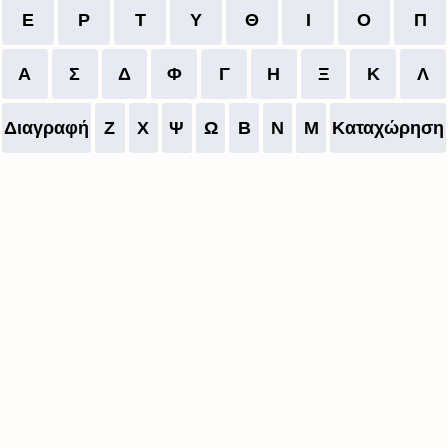
Ε
Ρ
Τ
Υ
Θ
Ι
Ο
Π
Α
Σ
Δ
Φ
Γ
Η
Ξ
Κ
Λ
Διαγραφή
Ζ
Χ
Ψ
Ω
Β
Ν
Μ
Καταχώρηση