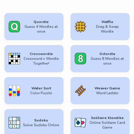
Quordle
Waffle
Guess 4 Wordles at
Drag & Swap
once
Wordle
Crosswordle
Octordle
Crossword + Wordle
Guess 8 Wordles at
Together!
once
Water Sort
Weaver Game
Color Puzzle
Word Ladder
Solitaire Klondike
Sudoku
Online Solitaire Card
Solve Sudoku Online
Game