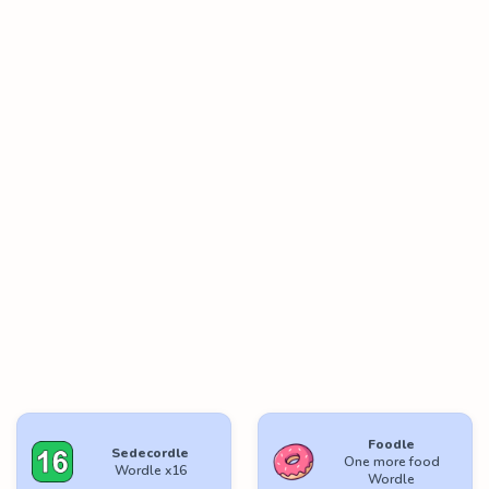
Foodle
Sedecordle
One more food
Wordle x16
Wordle