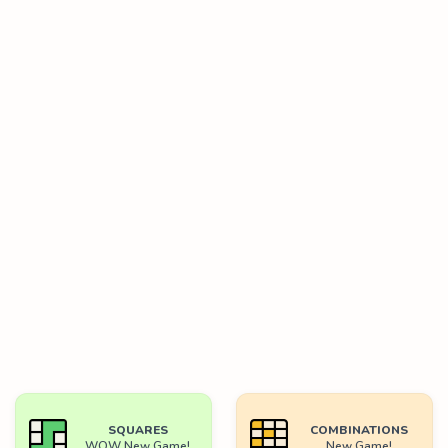
SQUARES
COMBINATIONS
WOW New Game!
New Game!