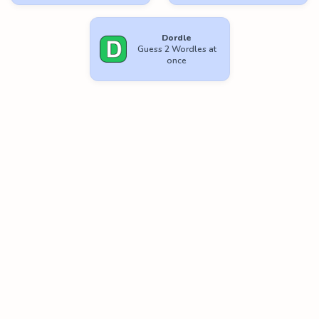
Dordle
Guess 2 Wordles at
once