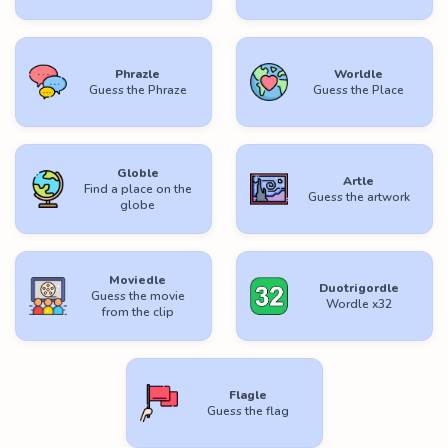
Phrazle
Worldle
Guess the Phraze
Guess the Place
Globle
Artle
Find a place on the
Guess the artwork
globe
Moviedle
Duotrigordle
Guess the movie
Wordle x32
from the clip
Flagle
Guess the flag