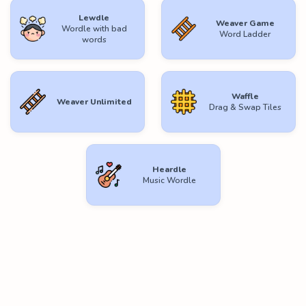
Lewdle
Weaver Game
Wordle with bad
Word Ladder
words
Waffle
Weaver Unlimited
Drag & Swap Tiles
Heardle
Music Wordle