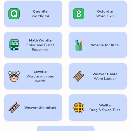
Quordle
Octordle
Wordle x4
Wordle x8
Math Wordle
Solve and Guess
Wordle for Kids
Equations
Lewdle
Weaver Game
Wordle with bad
Word Ladder
words
Waffle
Weaver Unlimited
Drag & Swap Tiles