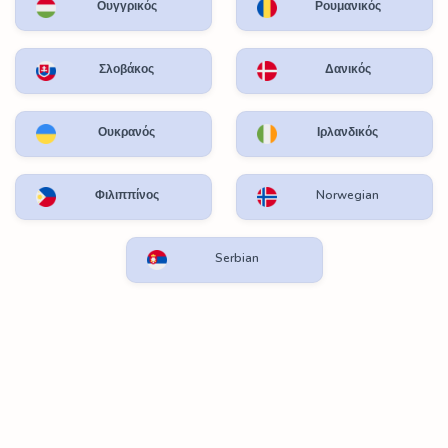
Ουγγρικός
Ρουμανικός
Σλοβάκος
Δανικός
Ουκρανός
Ιρλανδικός
Φιλιππίνος
Norwegian
Serbian