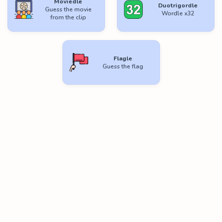
Moviedle
Duotrigordle
Guess the movie
Wordle x32
from the clip
Flagle
Guess the flag