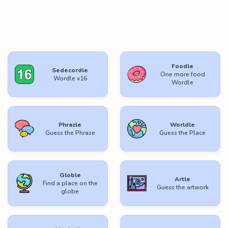
Foodle
Sedecordle
One more food
Wordle x16
Wordle
Phrazle
Worldle
Guess the Phraze
Guess the Place
Globle
Artle
Find a place on the
Guess the artwork
globe