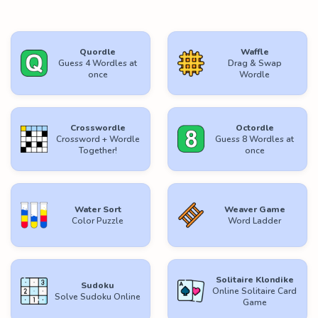
Quordle
Waffle
Guess 4 Wordles at
Drag & Swap
once
Wordle
Crosswordle
Octordle
Crossword + Wordle
Guess 8 Wordles at
Together!
once
Water Sort
Weaver Game
Color Puzzle
Word Ladder
Solitaire Klondike
Sudoku
Online Solitaire Card
Solve Sudoku Online
Game