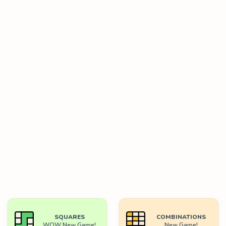
SQUARES
COMBINATIONS
WOW New Game!
New Game!