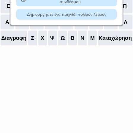
συνδέσμου
Ε
Ρ
Τ
Υ
Θ
Ι
Ο
Π
Δημιουργήστε ένα παιχνίδι πολλών λέξεων
Α
Σ
Δ
Φ
Γ
Η
Ξ
Κ
Λ
Διαγραφή
Ζ
Χ
Ψ
Ω
Β
Ν
Μ
Καταχώρηση