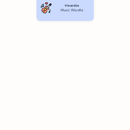
Heardle
Music Wordle