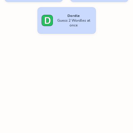
Dordle
Guess 2 Wordles at
once